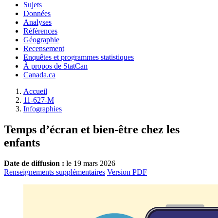
Sujets
Données
Analyses
Références
Géographie
Recensement
Enquêtes et programmes statistiques
À propos de StatCan
Canada.ca
Accueil
11-627-M
Infographies
Temps d’écran et bien-être chez les
enfants
Date de diffusion :
le 19 mars 2026
Renseignements supplémentaires
Version PDF