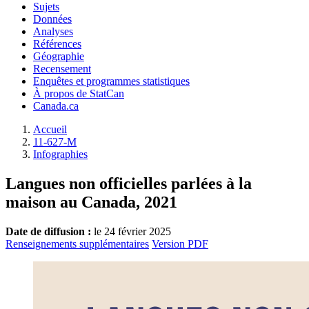
Sujets
Données
Analyses
Références
Géographie
Recensement
Enquêtes et programmes statistiques
À propos de StatCan
Canada.ca
Accueil
11-627-M
Infographies
Langues non officielles parlées à la
maison au Canada, 2021
Date de diffusion :
le 24 février 2025
Renseignements supplémentaires
Version PDF