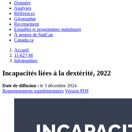
Données
Analyses
Références
Géographie
Recensement
Enquêtes et programmes statistiques
À propos de StatCan
Canada.ca
Accueil
11-627-M
Infographies
Incapacités liées à la dextérité, 2022
Date de diffusion :
le 3 décembre 2024
Renseignements supplémentaires
Version PDF