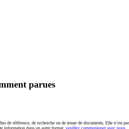
cemment parues
es fins de référence, de recherche ou de tenue de documents. Elle n’est
tte information dans un autre format,
veuillez communiquer avec nous
.