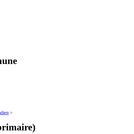
mune
adien
>
primaire)