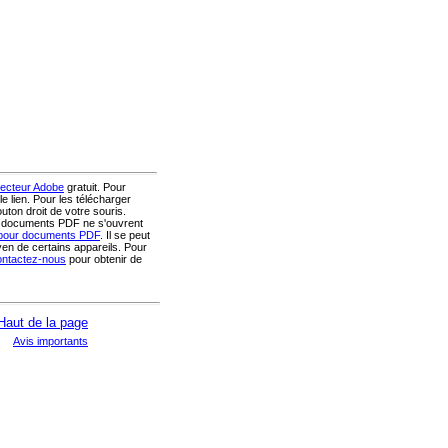
lecteur Adobe
gratuit. Pour
e lien. Pour les télécharger
outon droit de votre souris.
s documents PDF ne s'ouvrent
pour documents PDF
. Il se peut
n de certains appareils. Pour
ontactez-nous
pour obtenir de
Avis importants