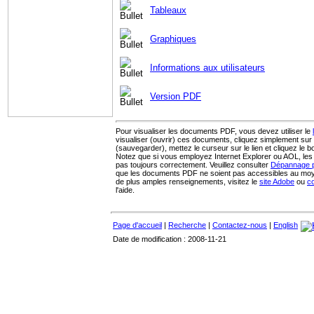
Tableaux
Graphiques
Informations aux utilisateurs
Version PDF
Pour visualiser les documents PDF, vous devez utiliser le
visualiser (ouvrir) ces documents, cliquez simplement sur l
(sauvegarder), mettez le curseur sur le lien et cliquez le b
Notez que si vous employez Internet Explorer ou AOL, le
pas toujours correctement. Veuillez consulter
Dépannage 
que les documents PDF ne soient pas accessibles au moye
de plus amples renseignements, visitez le
site Adobe
ou
c
l'aide.
Page d'accueil
|
Recherche
|
Contactez-nous
|
English
Date de modification : 2008-11-21