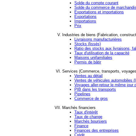
Solde du compte courant
Solde du commerce de marchandi
Exportations et importations
Exportations
Importations
Prix
Industries de biens (Fabrication, construc
Livraisons manufacturières
Stocks (lissés)
Ratio des stocks aux livraisons, fa
Taux d'utilisation de la capacité
Maisons unifamiliales
Permis de bâtir
Services (Commerce, transports, voyage
Ventes au détail
Ventes de véhicules automobiles (l
Voyages aller-retour le même jour p
PIB dans les transports
Pipelines
Commerce de gros
Marchés financiers
Taux d'intérêt
Taux de change
Marchés boursiers
Finance
Finances des entreprises
Crédit