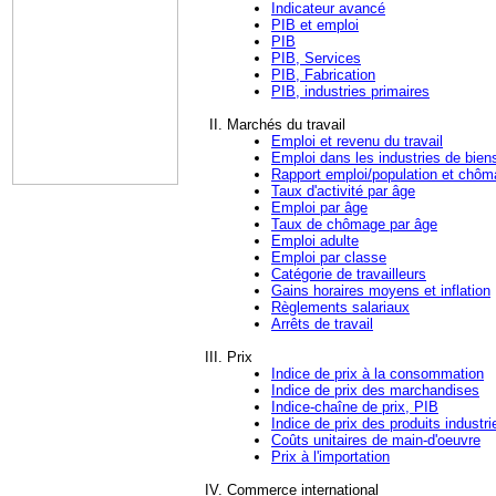
Indicateur avancé
PIB et emploi
PIB
PIB, Services
PIB, Fabrication
PIB, industries primaires
Marchés du travail
Emploi et revenu du travail
Emploi dans les industries de bien
Rapport emploi/population et chô
Taux d'activité par âge
Emploi par âge
Taux de chômage par âge
Emploi adulte
Emploi par classe
Catégorie de travailleurs
Gains horaires moyens et inflation
Règlements salariaux
Arrêts de travail
Prix
Indice de prix à la consommation
Indice de prix des marchandises
Indice-chaîne de prix, PIB
Indice de prix des produits industri
Coûts unitaires de main-d'oeuvre
Prix à l'importation
Commerce international