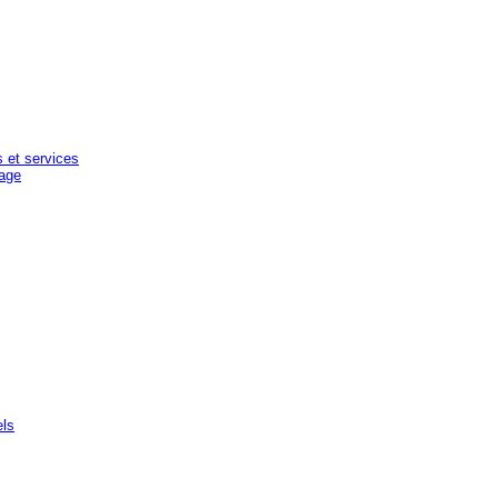
s et services
mage
els