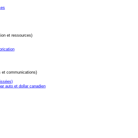
ses
tion et ressources)
brication
s et communications)
issées)
ar auto et dollar canadien