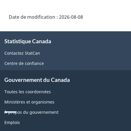
Date de modification :
2026-08-08
À
Statistique Canada
propos
de
Contactez StatCan
ce
Centre de confiance
site
Gouvernement du Canada
Toutes les coordonnées
Ministères et organismes
À propos du gouvernement
Thèmes
Emplois
et