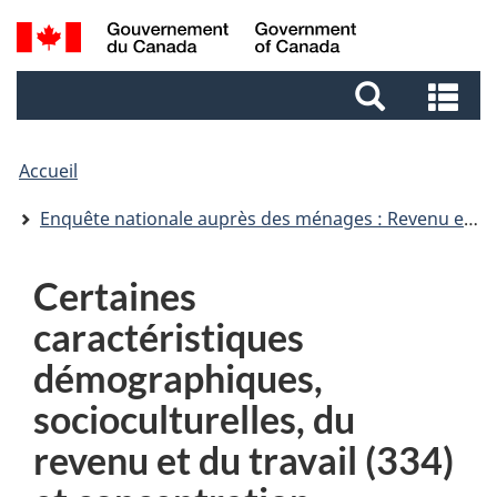
Aller
Aller
Passer
Recherche
au
au
à
et
contenu
pied
la
Re
menus
principal
de
version
et
page
HTML
me
simplifiée
Accueil
Enquête nationale auprès des ménages : Revenu et logement
Certaines
caractéristiques
démographiques,
socioculturelles, du
revenu et du travail (334)