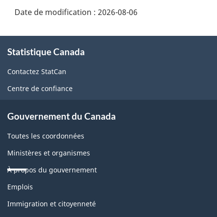
Date de modification :
2026-08-06
À
Statistique Canada
propos
de
Contactez StatCan
ce
Centre de confiance
site
Gouvernement du Canada
Toutes les coordonnées
Ministères et organismes
À propos du gouvernement
Thèmes
Emplois
et
sujets
Immigration et citoyenneté