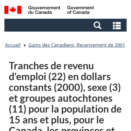
Aller
Aller
Passer
Recherche
au
au
à
et
contenu
pied
la
Re
menus
principal
de
version
et
page
HTML
me
simplifiée
Accueil
Gains des Canadiens, Recensement de 2001
Tranches de revenu
d'emploi (22) en dollars
constants (2000), sexe (3)
et groupes autochtones
(11) pour la population de
15 ans et plus, pour le
Canada, les provinces et