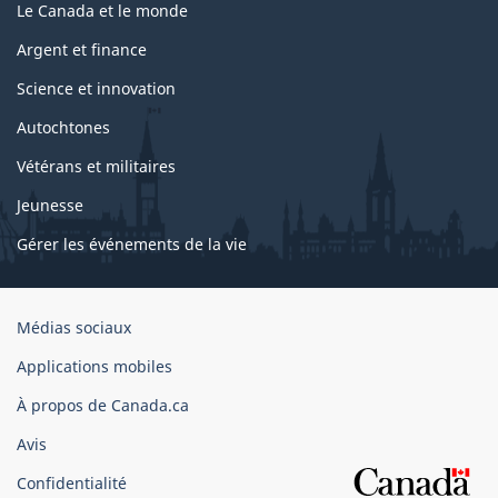
Le Canada et le monde
Argent et finance
Science et innovation
Autochtones
Vétérans et militaires
Jeunesse
Gérer les événements de la vie
Organisation
Médias sociaux
du
Applications mobiles
gouvernement
du
À propos de Canada.ca
Canada
Avis
Confidentialité