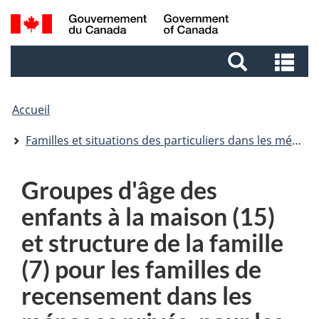
Aller
Aller
Passer
Recherche
au
au
à
et
contenu
pied
la
Re
menus
principal
de
version
et
page
HTML
me
simplifiée
Accueil
Familles et situations des particuliers dans les ménages, Recensement de 2001 - Groupes d'âge des enfants à la maison et structure de la famille pour les familles de recensement dans les ménages privés
Groupes d'âge des
enfants à la maison (15)
et structure de la famille
(7) pour les familles de
recensement dans les