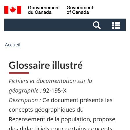
Aller
Aller
Passer
Recherche
au
au
à
et
contenu
pied
la
Re
menus
principal
de
version
et
page
HTML
me
simplifiée
Accueil
Glossaire illustré
Fichiers et documentation sur la
géographie :
92-195-X
Description :
Ce document présente les
concepts géographiques du
Recensement de la population, propose
des didacticiels pour certains concepts