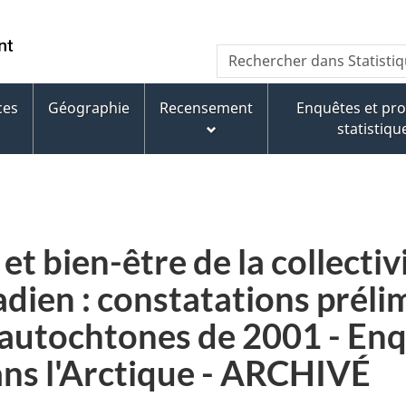
Aller
Aller
Passer
au
au
à
WxT
Rechercher dans Statisti
contenu
pied
la
Search
principal
de
version
page
HTML
ces
Géographie
Recensement
Enquêtes et p
form
simplifiée
statistiqu
et bien-être de la collectiv
adien : constatations préli
autochtones de 2001 - Enq
ans l'Arctique - ARCHIVÉ