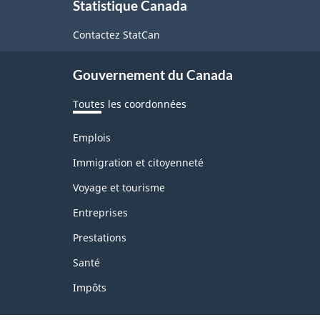
Statistique Canada
propos
de
Contactez StatCan
ce
Gouvernement du Canada
site
Toutes les coordonnées
Thèmes
Emplois
et
sujets
Immigration et citoyenneté
Voyage et tourisme
Entreprises
Prestations
Santé
Impôts