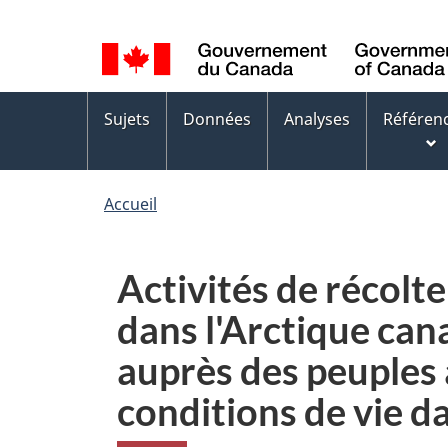
Sélection
WxT
de
Language
la
switcher
Menus
langue
Sujets
Données
Analyses
Référen
des
sujets
Accueil
Activités de récolte 
dans l'Arctique can
auprès des peuples 
conditions de vie d