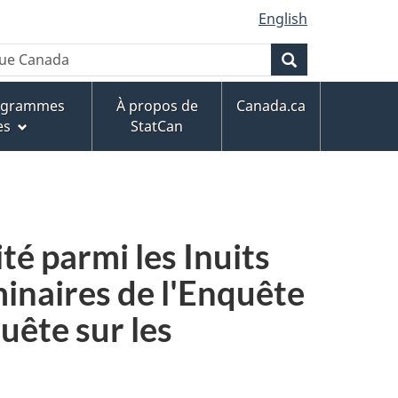
English
que Canada
Rechercher
rogrammes
À propos de
Canada.ca
es
StatCan
ité parmi les Inuits
minaires de l'Enquête
uête sur les