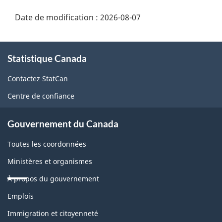
Date de modification :
2026-08-07
À
Statistique Canada
propos
de
Contactez StatCan
ce
Centre de confiance
site
Gouvernement du Canada
Toutes les coordonnées
Ministères et organismes
À propos du gouvernement
Thèmes
Emplois
et
sujets
Immigration et citoyenneté