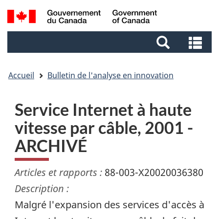
Aller
Aller
Passer
Recherche
au
au
à
et
contenu
pied
la
Re
menus
principal
de
version
et
page
HTML
me
simplifiée
Accueil
Bulletin de l'analyse en innovation
Service Internet à haute
vitesse par câble, 2001 -
ARCHIVÉ
Articles et rapports :
88-003-X20020036380
Description :
Malgré l'expansion des services d'accès à