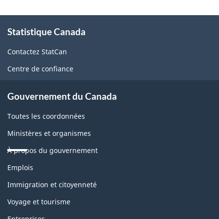
À
Statistique Canada
propos
de
Contactez StatCan
ce
Centre de confiance
site
Gouvernement du Canada
Toutes les coordonnées
Ministères et organismes
À propos du gouvernement
Thèmes
Emplois
et
sujets
Immigration et citoyenneté
Voyage et tourisme
Entreprises