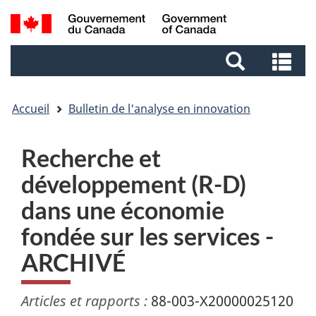
Aller
Aller
Passer
Recherche
au
au
à
et
contenu
pied
la
Re
menus
principal
de
version
et
page
HTML
me
simplifiée
Accueil
Bulletin de l'analyse en innovation
Recherche et
développement (R-D)
dans une économie
fondée sur les services -
ARCHIVÉ
Articles et rapports :
88-003-X20000025120