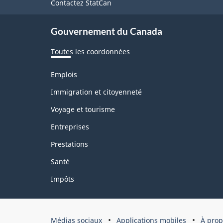
de
Contactez StatCan
ce
Gouvernement du Canada
site
Toutes les coordonnées
Thèmes
Emplois
et
sujets
Immigration et citoyenneté
Voyage et tourisme
Entreprises
Prestations
Santé
Impôts
Organisation
Médias sociaux
Applications mobiles
À prop