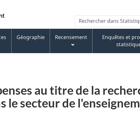
Aller
Aller
Passer
au
au
à
WxT
Rechercher dans Statisti
contenu
pied
la
Search
principal
de
version
page
HTML
ces
Géographie
Recensement
Enquêtes et p
form
simplifiée
statistiqu
enses au titre de la recher
 le secteur de l'enseignem