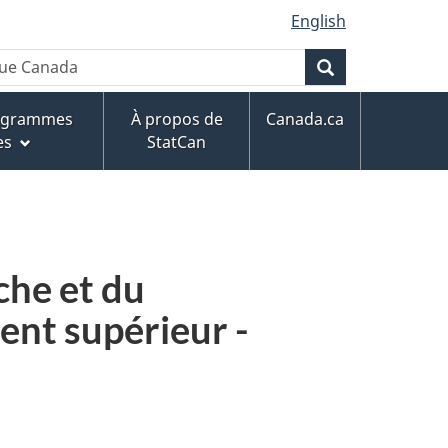
English
que Canada
Rechercher
rogrammes
À propos de
Canada.ca
es
StatCan
che et du
ent supérieur -