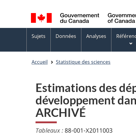
Sélection
WxT
de
Language
la
switcher
Menus
langue
Sujets
Données
Analyses
Référen
des
sujets
Accueil
Statistique des sciences
Estimations des dép
développement dans
ARCHIVÉ
Tableaux :
88-001-X2011003