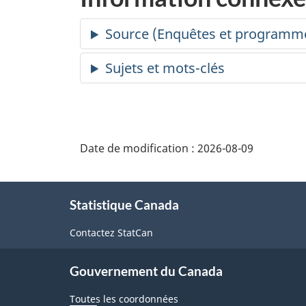
Date de modification :
2026-08-09
À
Statistique Canada
propos
de
Contactez StatCan
ce
Gouvernement du Canada
site
Toutes les coordonnées