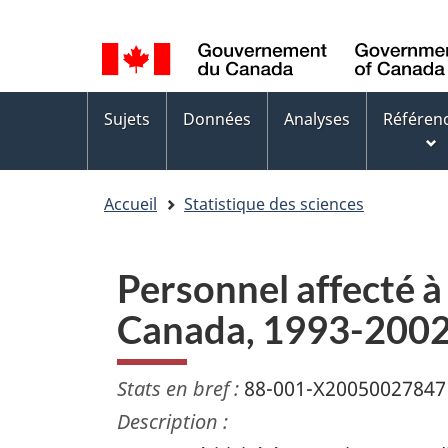
Sélection
WxT
de
Language
la
switcher
Menus
langue
Sujets
Données
Analyses
Référen
des
sujets
Accueil
Statistique des sciences
Personnel affecté à
Canada, 1993-200
Stats en bref :
88-001-X20050027847
Description :