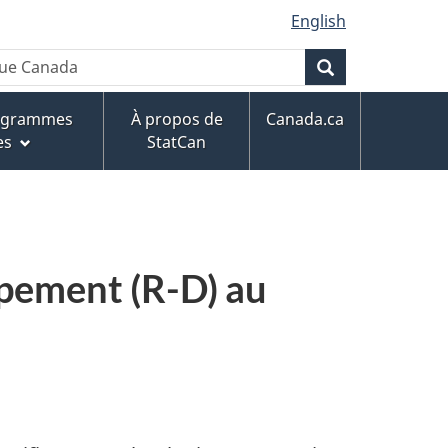
English
que Canada
Rechercher
rogrammes
À propos de
Canada.ca
es
StatCan
ppement (R-D) au