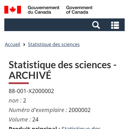
Aller
Aller
Passer
Recherche
au
au
à
et
contenu
pied
la
Re
menus
principal
de
version
et
page
HTML
me
simplifiée
Accueil
Statistique des sciences
Statistique des sciences -
ARCHIVÉ
88-001-X2000002
non :
2
Numéro d'exemplaire :
2000002
Volume :
24
Produit principal :
Statistique des