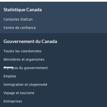
À
Statistique Canada
propos
de
Contactez StatCan
ce
Centre de confiance
site
Gouvernement du Canada
Toutes les coordonnées
Ministères et organismes
À propos du gouvernement
Thèmes
Emplois
et
sujets
Immigration et citoyenneté
Voyage et tourisme
Entreprises