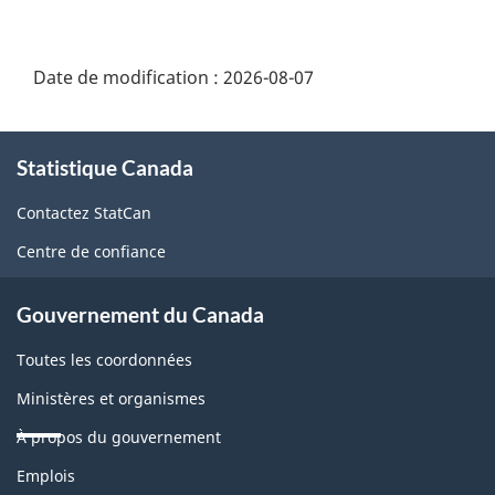
Date de modification :
2026-08-07
À
Statistique Canada
propos
de
Contactez StatCan
ce
Centre de confiance
site
Gouvernement du Canada
Toutes les coordonnées
Ministères et organismes
À propos du gouvernement
Thèmes
Emplois
et