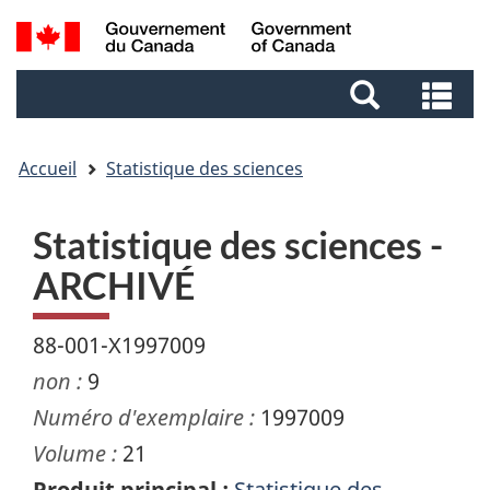
Aller
Aller
Passer
Recherche
au
au
à
et
contenu
pied
la
Re
menus
principal
de
version
et
page
HTML
me
simplifiée
Accueil
Statistique des sciences
Statistique des sciences -
ARCHIVÉ
88-001-X1997009
non :
9
Numéro d'exemplaire :
1997009
Volume :
21
Produit principal :
Statistique des