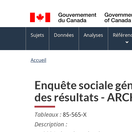
Sélection
WxT
de
Language
la
switcher
Menus
langue
Sujets
Données
Analyses
Référen
des
sujets
Accueil
Enquête sociale géné
des résultats - AR
Tableaux :
85-565-X
Description :