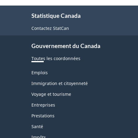
À
Statistique Canada
propos
de
Contactez StatCan
ce
Gouvernement du Canada
site
Toutes les coordonnées
Thèmes
Emplois
et
sujets
Immigration et citoyenneté
Voyage et tourisme
Entreprises
Prestations
Santé
Impôts