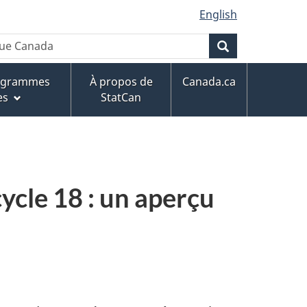
English
que Canada
Rechercher
rogrammes
À propos de
Canada.ca
es
StatCan
cycle 18 : un aperçu