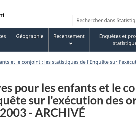
Aller
Aller
Passer
au
au
à
WxT
Rechercher dans Statisti
contenu
pied
la
Search
principal
de
version
page
HTML
ces
Géographie
Recensement
Enquêtes et p
form
simplifiée
statistiqu
nts et le conjoint : les statistiques de l'Enquête sur l'exé
s pour les enfants et le con
nquête sur l'exécution des
2-2003 - ARCHIVÉ