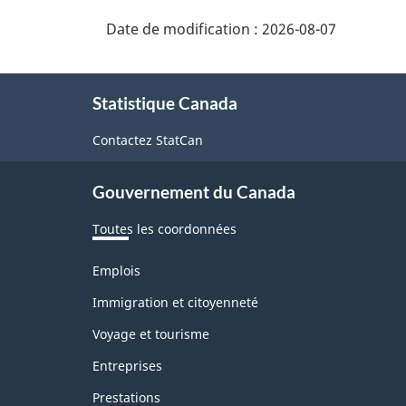
Date de modification :
2026-08-07
À
Statistique Canada
propos
de
Contactez StatCan
ce
Gouvernement du Canada
site
Toutes les coordonnées
Thèmes
Emplois
et
sujets
Immigration et citoyenneté
Voyage et tourisme
Entreprises
Prestations