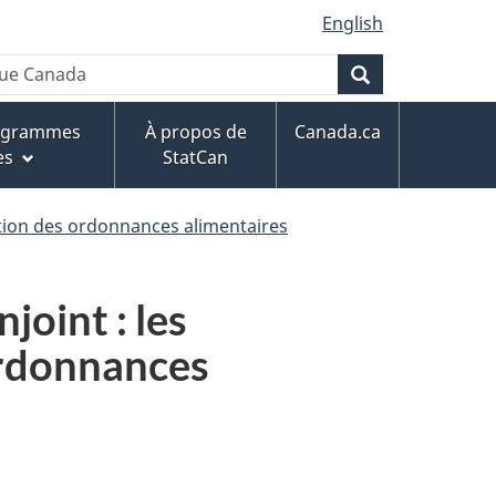
English
que Canada
Rechercher
rogrammes
À propos de
Canada.ca
es
StatCan
cution des ordonnances alimentaires
joint : les
 ordonnances