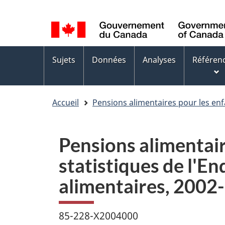
Sélection
WxT
de
Language
la
switcher
Menus
langue
Sujets
Données
Analyses
Référen
des
sujets
Accueil
Pensions alimentaires pour les enfa
Pensions alimentaire
statistiques de l'E
alimentaires, 200
85-228-X2004000