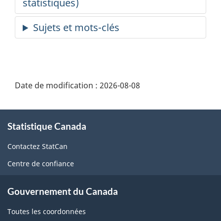
Date de modification :
2026-08-08
À
Statistique Canada
propos
de
Contactez StatCan
ce
Centre de confiance
site
Gouvernement du Canada
Toutes les coordonnées