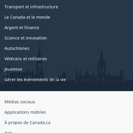
Transport et infrastructure
Le Canada et le monde
Argent et finance
Science et innovation
Autochtones
Vétérans et militaires
Jeunesse
Gérer les événements de la vie
Organisation
Médias sociaux
du
Applications mobiles
gouvernement
du
À propos de Canada.ca
Canada
Avis