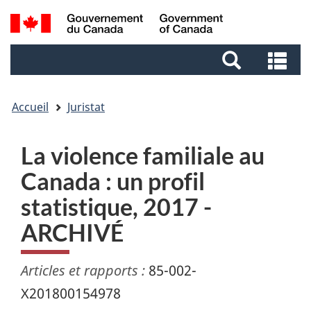
Aller
Aller
Passer
Recherche
au
au
à
et
contenu
pied
la
Re
menus
principal
de
version
et
page
HTML
me
simplifiée
Accueil
Juristat
La violence familiale au
Canada : un profil
statistique, 2017 -
ARCHIVÉ
Articles et rapports :
85-002-
X201800154978