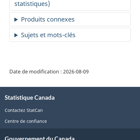
Date de modification :
2026-08-09
À
Statistique Canada
propos
de
Contactez StatCan
ce
Centre de confiance
site
Gouvernement du Canada