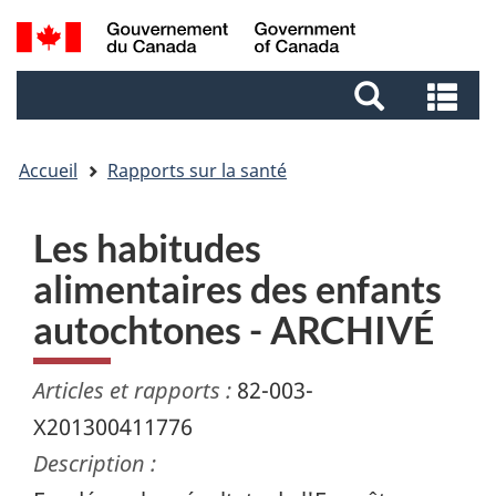
Aller
Aller
Passer
Recherche
au
au
à
et
contenu
pied
la
Re
menus
principal
de
version
et
page
HTML
me
simplifiée
Accueil
Rapports sur la santé
Les habitudes
alimentaires des enfants
autochtones - ARCHIVÉ
Articles et rapports :
82-003-
X201300411776
Description :