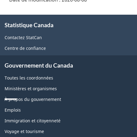
À
Statistique Canada
propos
de
Contactez StatCan
ce
Centre de confiance
site
Gouvernement du Canada
Toutes les coordonnées
Ministères et organismes
À propos du gouvernement
Thèmes
Emplois
et
sujets
Immigration et citoyenneté
Voyage et tourisme