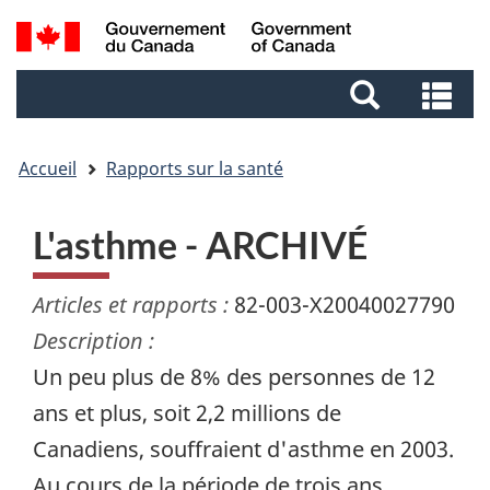
Aller
Aller
Passer
Recherche
au
au
à
et
contenu
pied
la
Re
menus
principal
de
version
et
page
HTML
me
simplifiée
Accueil
Rapports sur la santé
L'asthme - ARCHIVÉ
Articles et rapports :
82-003-X20040027790
Description :
Un peu plus de 8% des personnes de 12
ans et plus, soit 2,2 millions de
Canadiens, souffraient d'asthme en 2003.
Au cours de la période de trois ans