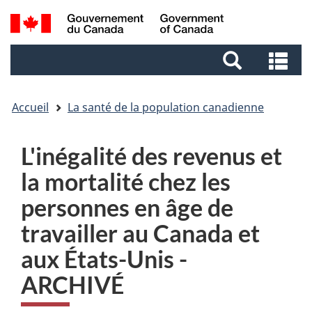
Aller
Aller
Passer
Recherche
au
au
à
et
contenu
pied
la
Re
menus
principal
de
version
et
page
HTML
me
simplifiée
Accueil
La santé de la population canadienne
L'inégalité des revenus et
la mortalité chez les
personnes en âge de
travailler au Canada et
aux États-Unis -
ARCHIVÉ