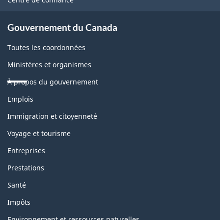
site
Gouvernement du Canada
Toutes les coordonnées
Ministères et organismes
À propos du gouvernement
Thèmes
Emplois
et
sujets
Immigration et citoyenneté
Voyage et tourisme
Entreprises
Prestations
Santé
Impôts
Environnement et ressources naturelles