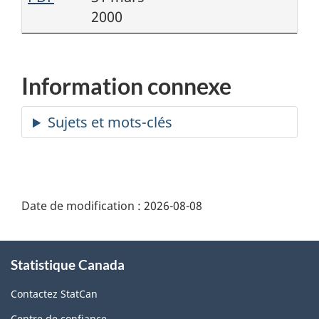
2000
Information connexe
Date de modification :
2026-08-08
À
Statistique Canada
propos
de
Contactez StatCan
ce
Centre de confiance