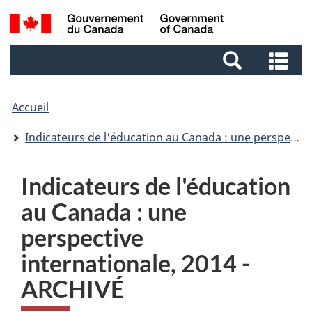
Aller
Aller
Passer
Recherche
au
au
à
et
contenu
pied
la
Re
menus
principal
de
version
et
page
HTML
me
simplifiée
Accueil
Indicateurs de l'éducation au Canada : une perspective internationale
Indicateurs de l'éducation
au Canada : une
perspective
internationale, 2014 -
ARCHIVÉ