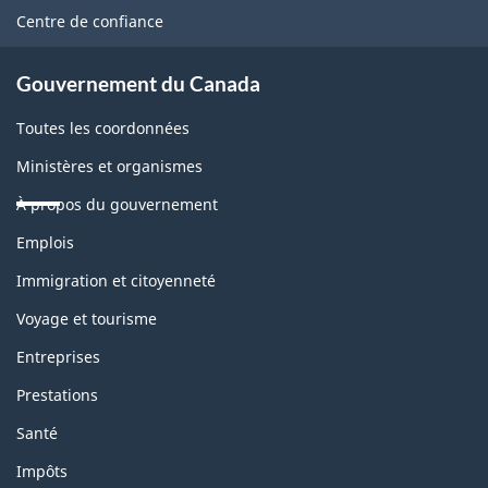
ce
Centre de confiance
site
Gouvernement du Canada
Toutes les coordonnées
Ministères et organismes
À propos du gouvernement
Thèmes
Emplois
et
sujets
Immigration et citoyenneté
Voyage et tourisme
Entreprises
Prestations
Santé
Impôts