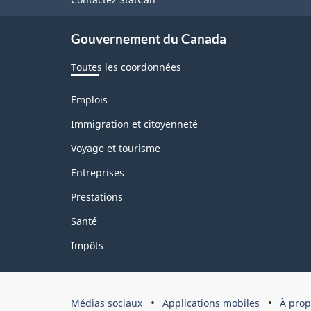
de
ce
Gouvernement du Canada
site
Toutes les coordonnées
Thèmes
Emplois
et
sujets
Immigration et citoyenneté
Voyage et tourisme
Entreprises
Prestations
Santé
Impôts
Organisation
Médias sociaux
Applications mobiles
À prop