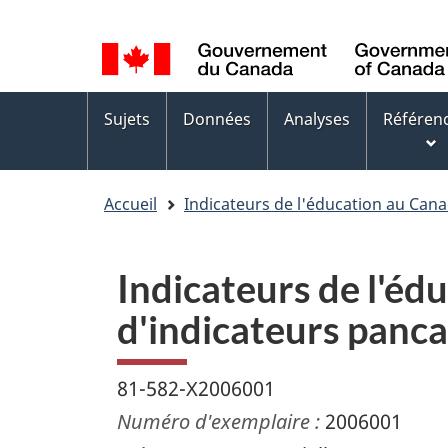
Sélection
WxT
de
Language
la
switcher
Menus
langue
Sujets
Données
Analyses
Référen
des
sujets
Accueil
Indicateurs de l'éducation au Can
Indicateurs de l'é
d'indicateurs panc
81-582-X2006001
Numéro d'exemplaire :
2006001