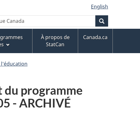
English
que Canada
Rechercher
rogrammes
À propos de
Canada.ca
es
StatCan
 l'éducation
rt du programme
005 - ARCHIVÉ