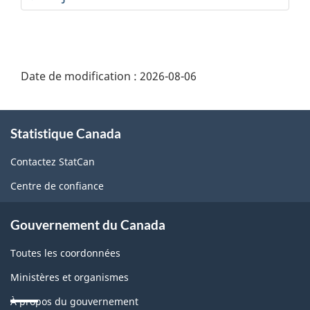
Date de modification :
2026-08-06
À
Statistique Canada
propos
de
Contactez StatCan
ce
Centre de confiance
site
Gouvernement du Canada
Toutes les coordonnées
Ministères et organismes
À propos du gouvernement