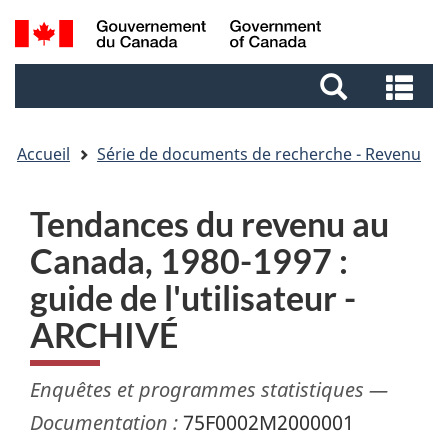
Aller
Aller
Passer
Recherche
au
au
à
et
contenu
pied
la
Re
menus
principal
de
version
et
page
HTML
me
simplifiée
Accueil
Série de documents de recherche - Revenu
Tendances du revenu au
Canada, 1980-1997 :
guide de l'utilisateur -
ARCHIVÉ
Enquêtes et programmes statistiques —
Documentation :
75F0002M2000001