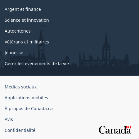
Argent et finance
Science et innovation
Autochtones
Vétérans et militaires
Jeunesse
Gérer les événements de la vie
Organisation
Médias sociaux
du
Applications mobiles
gouvernement
du
À propos de Canada.ca
Canada
Avis
Confidentialité