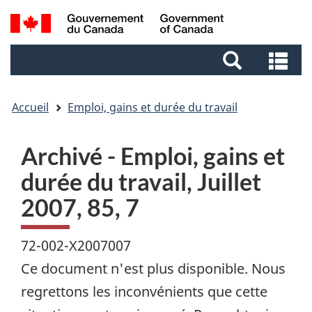
Aller
Aller
Passer
Recherche
au
au
à
et
contenu
pied
la
Re
menus
principal
de
version
et
page
HTML
me
simplifiée
Accueil
Emploi, gains et durée du travail
Archivé - Emploi, gains et
durée du travail, Juillet
2007, 85, 7
72-002-X2007007
Ce document n'est plus disponible. Nous
regrettons les inconvénients que cette