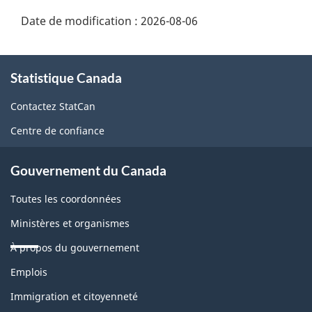
Date de modification :
2026-08-06
À
Statistique Canada
propos
de
Contactez StatCan
ce
Centre de confiance
site
Gouvernement du Canada
Toutes les coordonnées
Ministères et organismes
À propos du gouvernement
Thèmes
Emplois
et
sujets
Immigration et citoyenneté