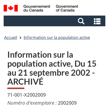
Aller
Aller
Passer
Recherche
au
au
à
et
contenu
pied
la
Re
menus
principal
de
version
et
page
HTML
me
simplifiée
Accueil
Information sur la population active
Information sur la
population active, Du 15
au 21 septembre 2002 -
ARCHIVÉ
71-001-X2002009
Numéro d'exemplaire :
2002009