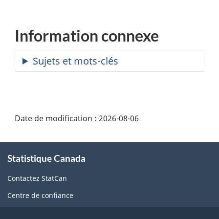
Information connexe
Date de modification :
2026-08-06
À
Statistique Canada
propos
de
Contactez StatCan
ce
Centre de confiance
site