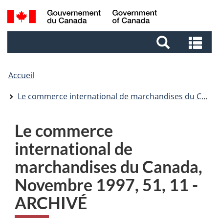
Aller
Aller
Passer
Recherche
au
au
à
et
contenu
pied
la
Re
menus
principal
de
version
et
page
HTML
me
simplifiée
Accueil
Le commerce international de marchandises du Canada
Le commerce
international de
marchandises du Canada,
Novembre 1997, 51, 11 -
ARCHIVÉ