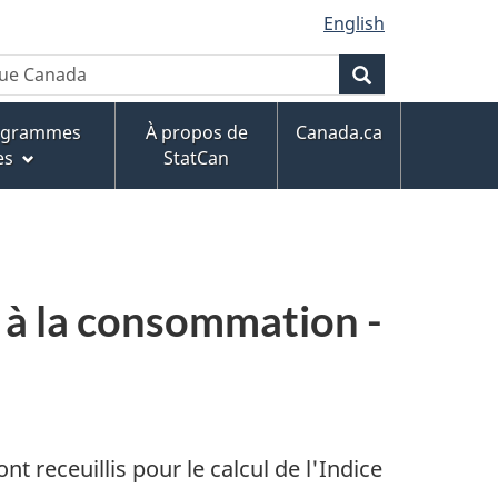
English
que Canada
Rechercher
rogrammes
À propos de
Canada.ca
es
StatCan
x à la consommation -
t receuillis pour le calcul de l'Indice