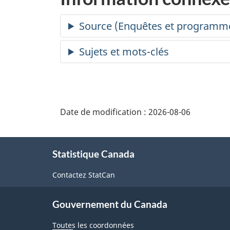
Date de modification :
2026-08-06
À
Statistique Canada
propos
de
Contactez StatCan
ce
Gouvernement du Canada
site
Toutes les coordonnées