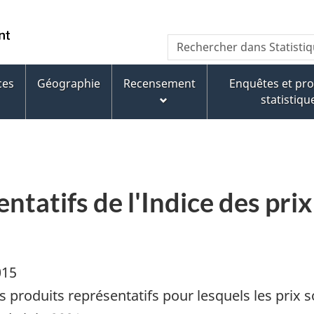
Aller
Aller
Passer
au
au
à
WxT
Rechercher dans Statisti
contenu
pied
la
Search
principal
de
version
page
HTML
ces
Géographie
Recensement
Enquêtes et p
form
simplifiée
statistiqu
ntatifs de l'Indice des pri
015
 produits représentatifs pour lesquels les prix son