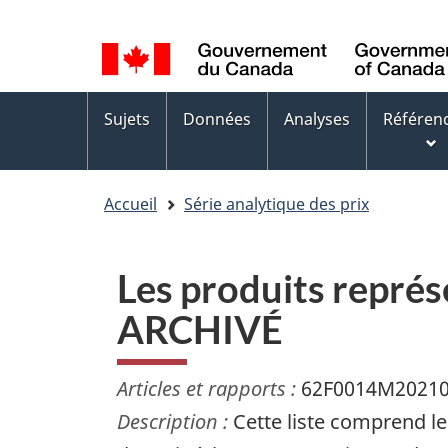
Sélection
WxT
de
Language
la
switcher
Menus
langue
Sujets
Données
Analyses
Référen
des
sujets
Accueil
Série analytique des prix
Les produits représe
ARCHIVÉ
Articles et rapports :
62F0014M2021
Description :
Cette liste comprend les