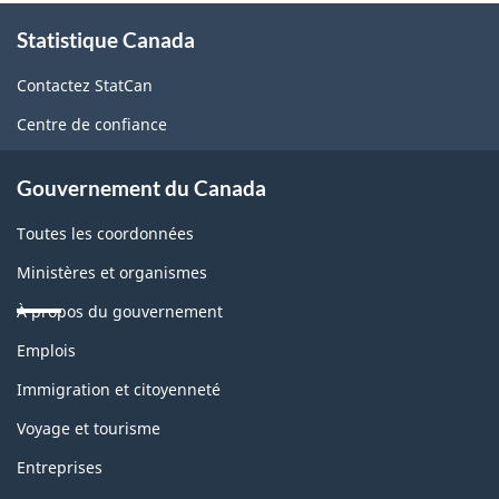
À
Statistique Canada
propos
de
Contactez StatCan
ce
Centre de confiance
site
Gouvernement du Canada
Toutes les coordonnées
Ministères et organismes
À propos du gouvernement
Thèmes
Emplois
et
sujets
Immigration et citoyenneté
Voyage et tourisme
Entreprises