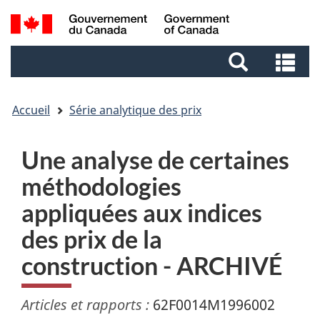
Aller
Aller
Passer
Recherche
au
au
à
et
contenu
pied
la
Re
menus
principal
de
version
et
page
HTML
me
simplifiée
Accueil
Série analytique des prix
Une analyse de certaines
méthodologies
appliquées aux indices
des prix de la
construction - ARCHIVÉ
Articles et rapports :
62F0014M1996002