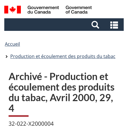
Aller
Aller
Passer
Recherche
au
au
à
et
contenu
pied
la
Re
menus
principal
de
version
et
page
HTML
me
simplifiée
Accueil
Production et écoulement des produits du tabac
Archivé - Production et
écoulement des produits
du tabac, Avril 2000, 29,
4
32-022-X2000004