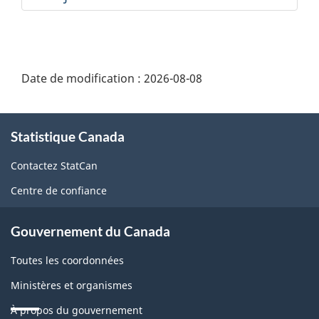
Date de modification :
2026-08-08
À
Statistique Canada
propos
de
Contactez StatCan
ce
Centre de confiance
site
Gouvernement du Canada
Toutes les coordonnées
Ministères et organismes
À propos du gouvernement