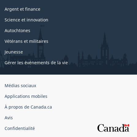
Argent et finance
Science et innovation
Autochtones
Vétérans et militaires
Jeunesse
Gérer les événements de la vie
Organisation
Médias sociaux
du
Applications mobiles
gouvernement
du
À propos de Canada.ca
Canada
Avis
Confidentialité