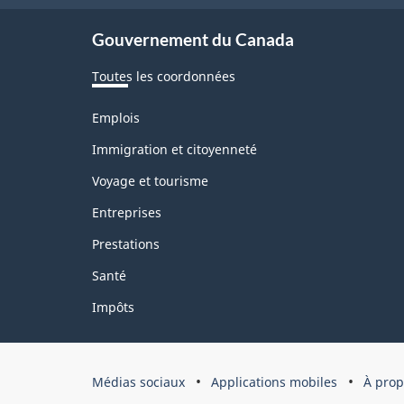
ce
Gouvernement du Canada
site
Toutes les coordonnées
Thèmes
Emplois
et
sujets
Immigration et citoyenneté
Voyage et tourisme
Entreprises
Prestations
Santé
Impôts
Organisation
Médias sociaux
Applications mobiles
À prop
du