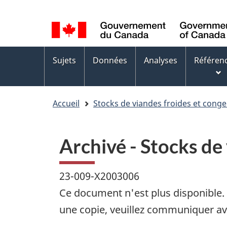
Sélection
WxT
de
Language
la
switcher
Menus
langue
Sujets
Données
Analyses
Référen
des
sujets
Accueil
Stocks de viandes froides et conge
Archivé - Stocks de
23-009-X2003006
Ce document n'est plus disponible. 
une copie, veuillez communiquer av