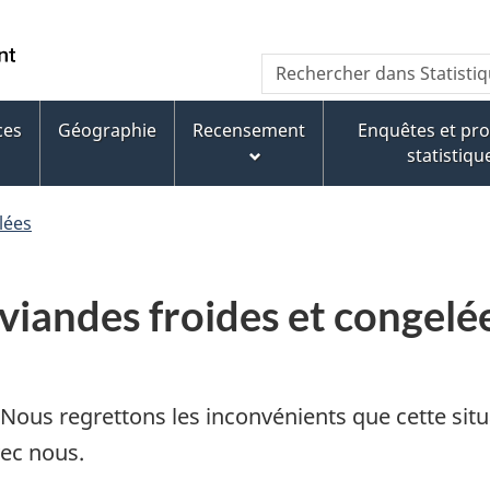
Aller
Aller
Passer
au
au
à
WxT
Rechercher dans Statisti
contenu
pied
la
Search
principal
de
version
page
HTML
ces
Géographie
Recensement
Enquêtes et p
form
simplifiée
statistiqu
lées
 viandes froides et congelé
Nous regrettons les inconvénients que cette situ
ec nous.