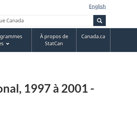
English
que Canada
Rechercher
rogrammes
À propos de
Canada.ca
es
StatCan
onal, 1997 à 2001 -