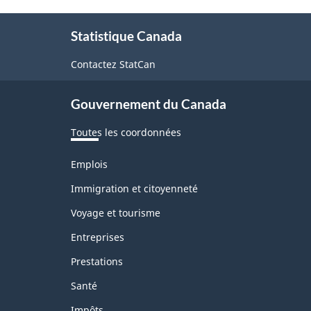
À
Statistique Canada
propos
de
Contactez StatCan
ce
Gouvernement du Canada
site
Toutes les coordonnées
Thèmes
Emplois
et
sujets
Immigration et citoyenneté
Voyage et tourisme
Entreprises
Prestations
Santé
Impôts