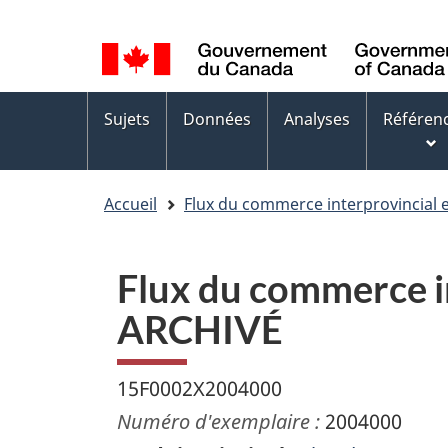
Sélection
WxT
de
Language
la
switcher
Menus
langue
Sujets
Données
Analyses
Référen
des
sujets
Accueil
Flux du commerce interprovincial e
Flux du commerce in
ARCHIVÉ
15F0002X2004000
Numéro d'exemplaire :
2004000