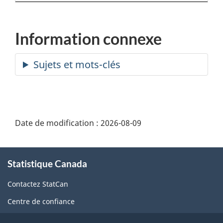
Information connexe
Date de modification :
2026-08-09
À
Statistique Canada
propos
de
Contactez StatCan
ce
Centre de confiance
site