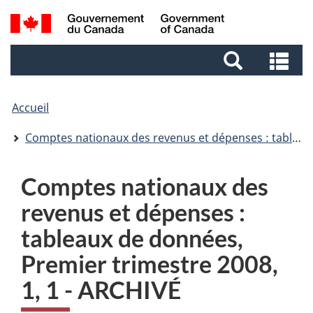
Aller
Aller
Passer
Recherche
au
au
à
et
contenu
pied
la
Re
menus
principal
de
version
et
page
HTML
me
simplifiée
Accueil
Comptes nationaux des revenus et dépenses : tableaux de données
Comptes nationaux des
revenus et dépenses :
tableaux de données,
Premier trimestre 2008,
1, 1 - ARCHIVÉ