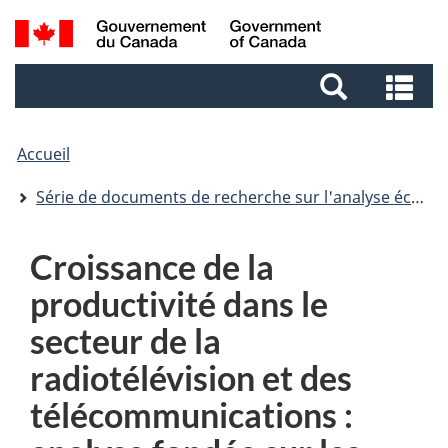
Aller
Aller
Passer
Recherche
au
au
à
et
contenu
pied
la
Re
menus
principal
de
version
et
page
HTML
me
simplifiée
Accueil
Série de documents de recherche sur l'analyse économique (AE)
Croissance de la
productivité dans le
secteur de la
radiotélévision et des
télécommunications :