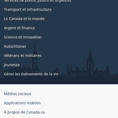
Services de police, justice et urgences
Transport et infrastructure
Le Canada et le monde
Argent et finance
Science et innovation
Autochtones
Vétérans et militaires
Jeunesse
Gérer les événements de la vie
Organisation
Médias sociaux
du
Applications mobiles
gouvernement
du
À propos de Canada.ca
Canada