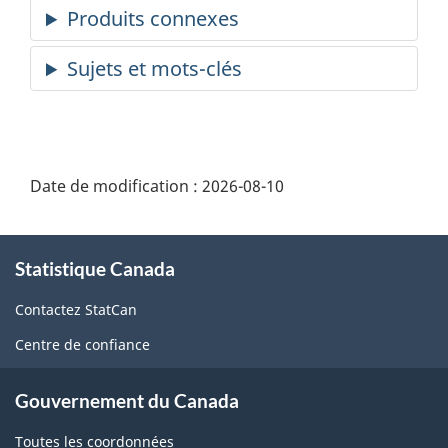
Date de modification :
2026-08-10
À
Statistique Canada
propos
de
Contactez StatCan
ce
Centre de confiance
site
Gouvernement du Canada
Toutes les coordonnées