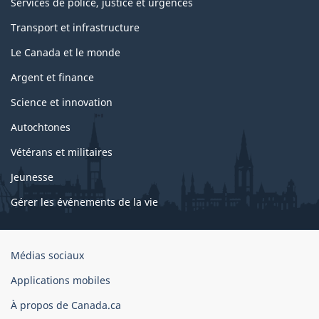
Services de police, justice et urgences
Transport et infrastructure
Le Canada et le monde
Argent et finance
Science et innovation
Autochtones
Vétérans et militaires
Jeunesse
Gérer les événements de la vie
Organisation
Médias sociaux
du
Applications mobiles
gouvernement
du
À propos de Canada.ca
Canada