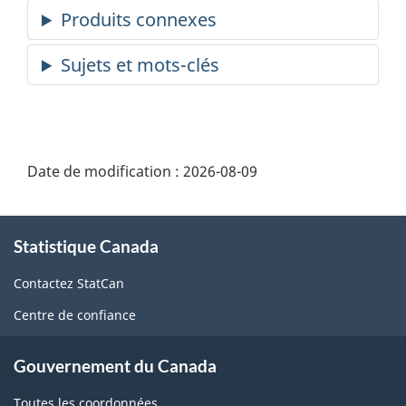
Date de modification :
2026-08-09
À
Statistique Canada
propos
de
Contactez StatCan
ce
Centre de confiance
site
Gouvernement du Canada
Toutes les coordonnées