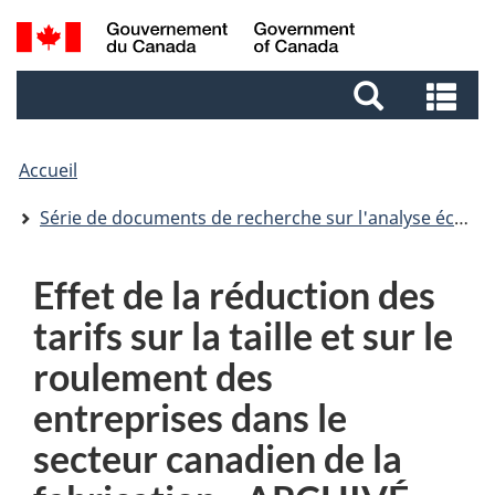
Aller
Aller
Passer
Recherche
au
au
à
et
contenu
pied
la
Re
menus
principal
de
version
et
page
HTML
me
simplifiée
Accueil
Série de documents de recherche sur l'analyse économique (AE)
Effet de la réduction des
tarifs sur la taille et sur le
roulement des
entreprises dans le
secteur canadien de la