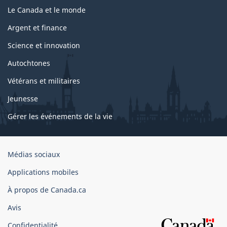
Le Canada et le monde
Argent et finance
Science et innovation
Autochtones
Vétérans et militaires
Jeunesse
Gérer les événements de la vie
Organisation
Médias sociaux
du
Applications mobiles
gouvernement
du
À propos de Canada.ca
Canada
Avis
Confidentialité