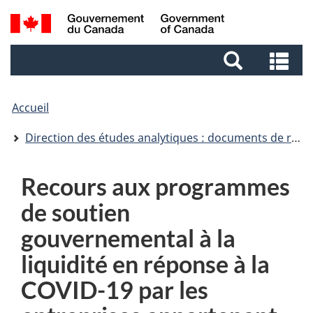
Aller
Aller
Passer
Recherche
au
au
à
et
contenu
pied
la
Re
menus
principal
de
version
et
page
HTML
me
simplifiée
Accueil
Direction des études analytiques : documents de recherche
Recours aux programmes
de soutien
gouvernemental à la
liquidité en réponse à la
COVID-19 par les