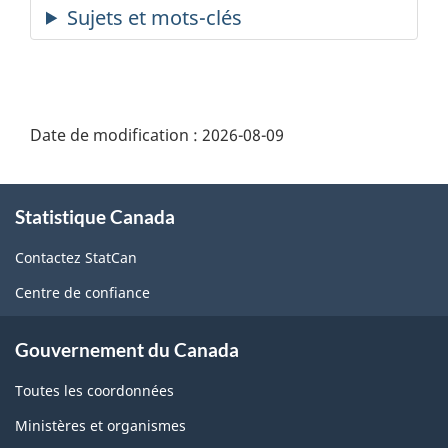
Date de modification :
2026-08-09
À
Statistique Canada
propos
de
Contactez StatCan
ce
Centre de confiance
site
Gouvernement du Canada
Toutes les coordonnées
Ministères et organismes