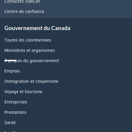
Contactez StatCan
ce
Centre de confiance
site
Gouvernement du Canada
Toutes les coordonnées
Ministères et organismes
À propos du gouvernement
Thèmes
Emplois
et
sujets
Immigration et citoyenneté
Voyage et tourisme
Entreprises
Prestations
Santé