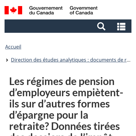
Aller
Aller
Passer
Recherche
au
au
à
et
contenu
pied
la
Re
menus
principal
de
version
et
page
HTML
me
simplifiée
Accueil
Direction des études analytiques : documents de recherche
Les régimes de pension
d’employeurs empiètent-
ils sur d’autres formes
d’épargne pour la
retraite? Données tirées