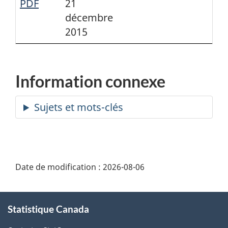
PDF
21
décembre
2015
Information connexe
Date de modification :
2026-08-06
À
Statistique Canada
propos
de