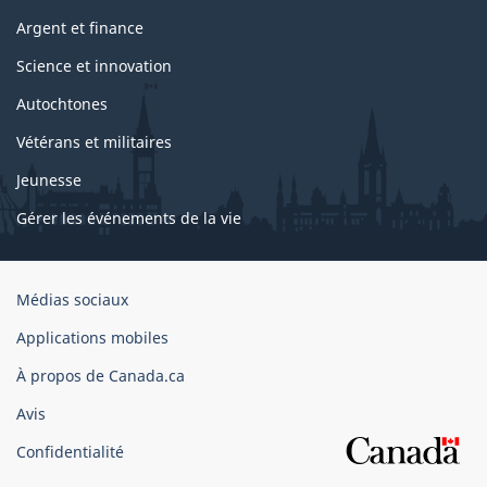
Argent et finance
Science et innovation
Autochtones
Vétérans et militaires
Jeunesse
Gérer les événements de la vie
Organisation
Médias sociaux
du
Applications mobiles
gouvernement
du
À propos de Canada.ca
Canada
Avis
Confidentialité