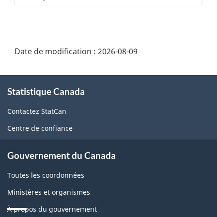
Date de modification :
2026-08-09
À
Statistique Canada
propos
de
Contactez StatCan
ce
Centre de confiance
site
Gouvernement du Canada
Toutes les coordonnées
Ministères et organismes
À propos du gouvernement