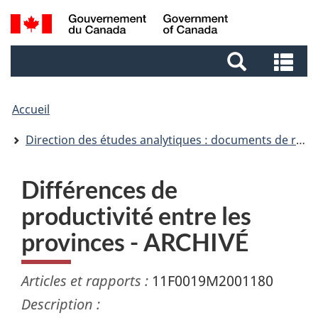
Aller
Aller
Passer
Recherche
au
au
à
et
contenu
pied
la
Re
menus
principal
de
version
et
page
HTML
me
simplifiée
Accueil
Direction des études analytiques : documents de recherche
Différences de
productivité entre les
provinces - ARCHIVÉ
Articles et rapports :
11F0019M2001180
Description :