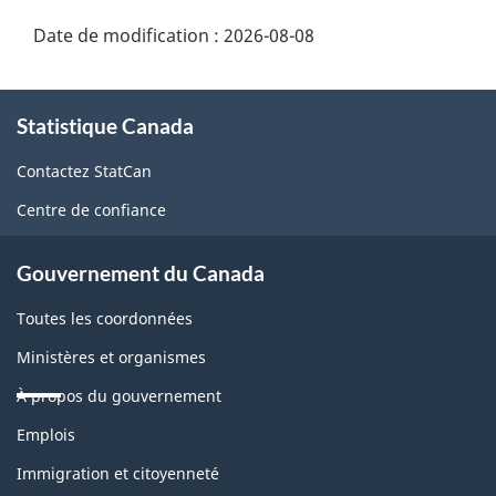
Date de modification :
2026-08-08
À
Statistique Canada
propos
de
Contactez StatCan
ce
Centre de confiance
site
Gouvernement du Canada
Toutes les coordonnées
Ministères et organismes
À propos du gouvernement
Thèmes
Emplois
et
sujets
Immigration et citoyenneté