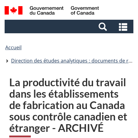
Aller
Aller
Passer
Recherche
au
au
à
et
contenu
pied
la
Re
menus
principal
de
version
et
page
HTML
me
simplifiée
Accueil
Direction des études analytiques : documents de recherche
La productivité du travail
dans les établissements
de fabrication au Canada
sous contrôle canadien et
étranger - ARCHIVÉ