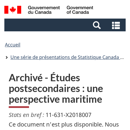
Aller
Aller
Passer
Recherche
au
au
à
et
contenu
pied
la
Re
menus
principal
de
version
et
page
HTML
me
simplifiée
Accueil
Une série de présentations de Statistique Canada sur l’économie, l’environnement et la société
Archivé - Études
postsecondaires : une
perspective maritime
Stats en bref :
11-631-X2018007
Ce document n'est plus disponible. Nous