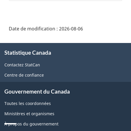
Date de modification :
2026-08-06
À
Statistique Canada
propos
de
Contactez StatCan
ce
Centre de confiance
site
Gouvernement du Canada
Toutes les coordonnées
Ministères et organismes
À propos du gouvernement