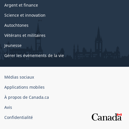
Argent et finance
Science et innovation
Autochtones
Vétérans et militaires
Jeunesse
Gérer les événements de la vie
Organisation
Médias sociaux
du
Applications mobiles
gouvernement
du
À propos de Canada.ca
Canada
Avis
Confidentialité