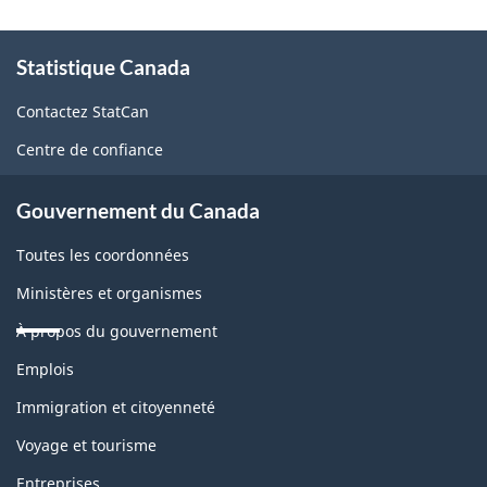
À
Statistique Canada
propos
de
Contactez StatCan
ce
Centre de confiance
site
Gouvernement du Canada
Toutes les coordonnées
Ministères et organismes
À propos du gouvernement
Thèmes
Emplois
et
sujets
Immigration et citoyenneté
Voyage et tourisme
Entreprises