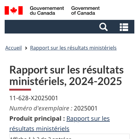
Aller
Aller
Passer
Recherche
au
au
à
et
contenu
pied
la
Re
menus
principal
de
version
et
page
HTML
me
simplifiée
Accueil
Rapport sur les résultats ministériels
Rapport sur les résultats
ministériels, 2024-2025
11-628-X2025001
Numéro d'exemplaire :
2025001
Produit principal :
Rapport sur les
résultats ministériels