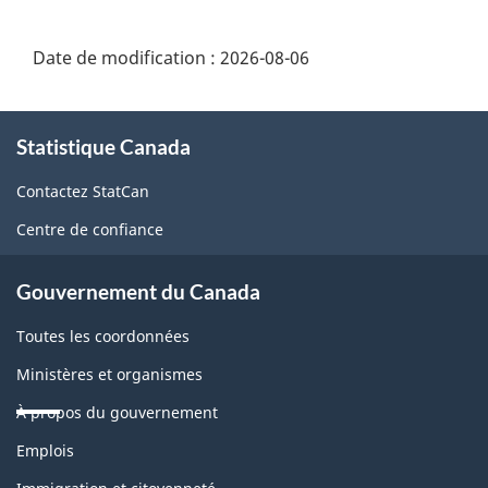
Date de modification :
2026-08-06
À
Statistique Canada
propos
de
Contactez StatCan
ce
Centre de confiance
site
Gouvernement du Canada
Toutes les coordonnées
Ministères et organismes
À propos du gouvernement
Thèmes
Emplois
et