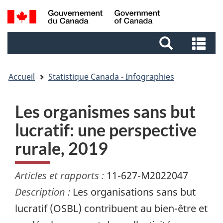
Aller
Aller
Passer
Recherche
au
au
à
et
contenu
pied
la
Re
menus
principal
de
version
et
page
HTML
me
simplifiée
Accueil
Statistique Canada - Infographies
Les organismes sans but
lucratif: une perspective
rurale, 2019
Articles et rapports :
11-627-M2022047
Description :
Les organisations sans but
lucratif (OSBL) contribuent au bien-être et