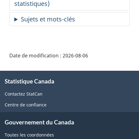
Date de modification :
2026-08-06
À
Statistique Canada
propos
de
Contactez StatCan
ce
Centre de confiance
site
Gouvernement du Canada
Toutes les coordonnées