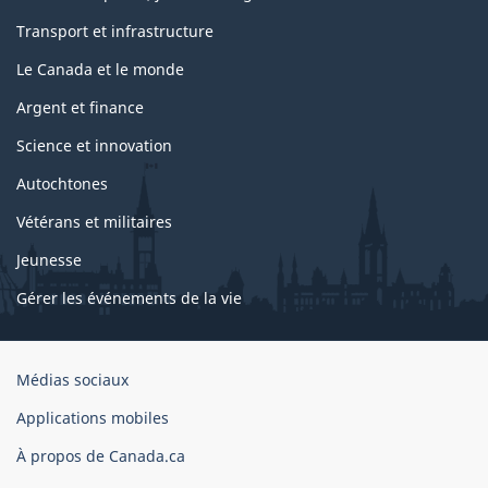
Transport et infrastructure
Le Canada et le monde
Argent et finance
Science et innovation
Autochtones
Vétérans et militaires
Jeunesse
Gérer les événements de la vie
Organisation
Médias sociaux
du
Applications mobiles
gouvernement
du
À propos de Canada.ca
Canada