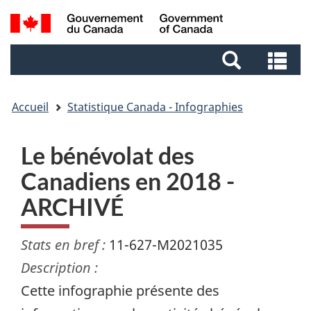
Aller
Aller
Passer
Recherche
au
au
à
et
contenu
pied
la
Re
menus
principal
de
version
et
page
HTML
me
simplifiée
Accueil
Statistique Canada - Infographies
Le bénévolat des
Canadiens en 2018 -
ARCHIVÉ
Stats en bref :
11-627-M2021035
Description :
Cette infographie présente des