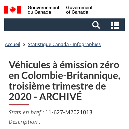
Aller
Aller
Passer
Recherche
au
au
à
et
contenu
pied
la
Re
menus
principal
de
version
et
page
HTML
me
simplifiée
Accueil
Statistique Canada - Infographies
Véhicules à émission zéro
en Colombie-Britannique,
troisième trimestre de
2020 - ARCHIVÉ
Stats en bref :
11-627-M2021013
Description :