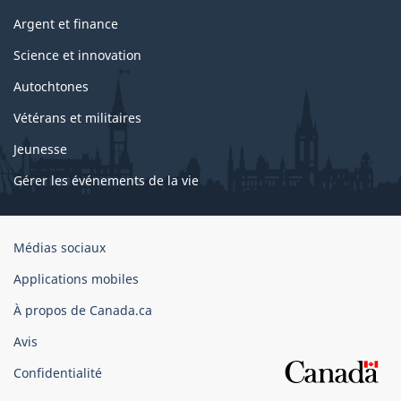
Argent et finance
Science et innovation
Autochtones
Vétérans et militaires
Jeunesse
Gérer les événements de la vie
Organisation
Médias sociaux
du
Applications mobiles
gouvernement
du
À propos de Canada.ca
Canada
Avis
Confidentialité