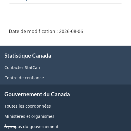
Date de modification :
2026-08-06
À
Statistique Canada
propos
de
Contactez StatCan
ce
Centre de confiance
site
Gouvernement du Canada
Toutes les coordonnées
Ministères et organismes
À propos du gouvernement