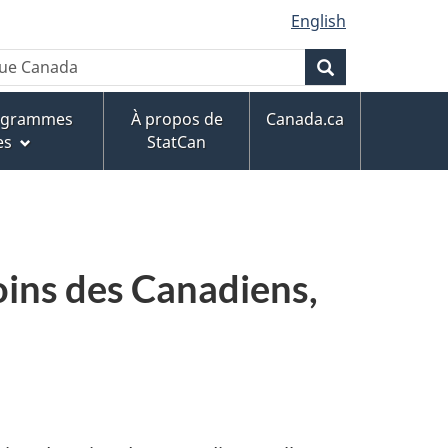
English
que Canada
Rechercher
rogrammes
À propos de
Canada.ca
es
StatCan
oins des Canadiens,