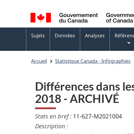
Sélection
WxT
de
Language
la
switcher
Menus
langue
Sujets
Données
Analyses
Référen
des
sujets
Accueil
Statistique Canada - Infographies
Différences dans le
2018 - ARCHIVÉ
Stats en bref :
11-627-M2021004
Description :