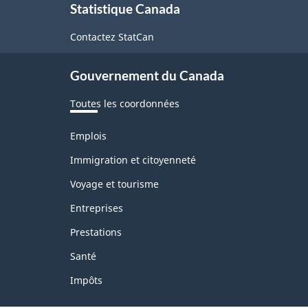
Statistique Canada
propos
de
Contactez StatCan
ce
Gouvernement du Canada
site
Toutes les coordonnées
Thèmes
Emplois
et
sujets
Immigration et citoyenneté
Voyage et tourisme
Entreprises
Prestations
Santé
Impôts