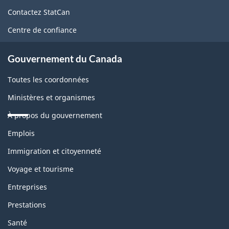
de
Contactez StatCan
ce
Centre de confiance
site
Gouvernement du Canada
Toutes les coordonnées
Ministères et organismes
À propos du gouvernement
Thèmes
Emplois
et
sujets
Immigration et citoyenneté
Voyage et tourisme
Entreprises
Prestations
Santé