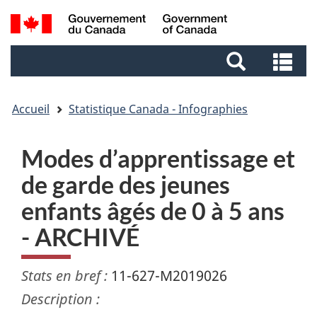
Aller
Aller
Passer
Recherche
au
au
à
et
contenu
pied
la
Re
menus
principal
de
version
et
page
HTML
me
simplifiée
Accueil
Statistique Canada - Infographies
Modes d’apprentissage et
de garde des jeunes
enfants âgés de 0 à 5 ans
- ARCHIVÉ
Stats en bref :
11-627-M2019026
Description :