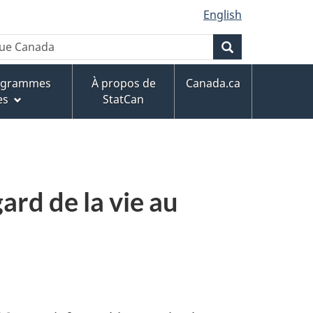
English
que Canada
Rechercher
rogrammes
À propos de
Canada.ca
es
StatCan
ard de la vie au