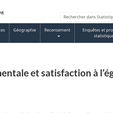
Aller
Aller
Passer
au
au
à
WxT
Rechercher dans Statisti
contenu
pied
la
Search
principal
de
version
page
HTML
ces
Géographie
Recensement
Enquêtes et p
form
simplifiée
statistiqu
ntale et satisfaction à l’ég