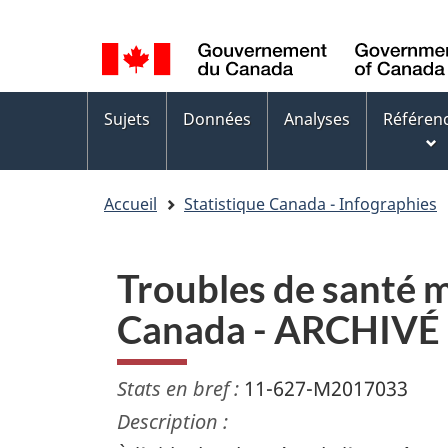
Sélection
WxT
de
Language
la
switcher
Menus
langue
Sujets
Données
Analyses
Référen
des
sujets
Accueil
Statistique Canada - Infographies
Troubles de santé me
Canada - ARCHIVÉ
Stats en bref :
11-627-M2017033
Description :