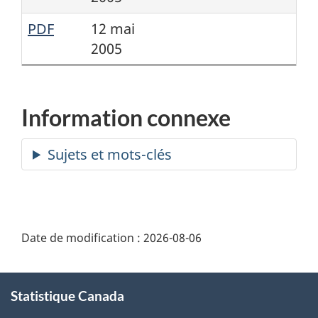
PDF
12 mai
2005
Information connexe
Date de modification :
2026-08-06
À
Statistique Canada
propos