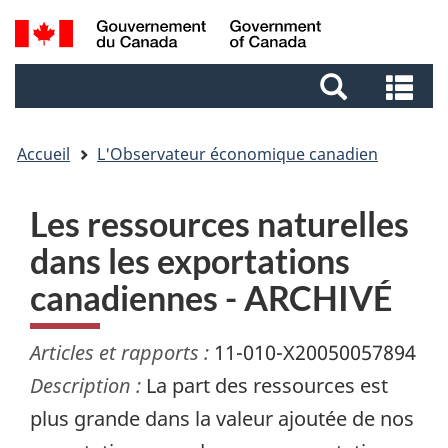
Aller
Aller
Passer
Recherche
au
au
à
et
contenu
pied
la
Re
menus
principal
de
version
et
page
HTML
me
simplifiée
Accueil
L'Observateur économique canadien
Les ressources naturelles
dans les exportations
canadiennes - ARCHIVÉ
Articles et rapports :
11-010-X20050057894
Description :
La part des ressources est
plus grande dans la valeur ajoutée de nos