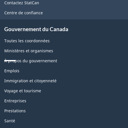
de
Contactez StatCan
ce
Centre de confiance
site
Gouvernement du Canada
Toutes les coordonnées
Ministères et organismes
À propos du gouvernement
Thèmes
Emplois
et
sujets
Immigration et citoyenneté
Voyage et tourisme
Entreprises
Prestations
Santé